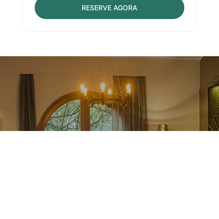
RESERVE AGORA
Bem-vindo ao Clube
Nirvana. O Clube num
mundo apartado.
Tenha acesso imediato a todas as nossas
instalações
sociais
,
esportivas
e de
relaxamento
. Convidamos